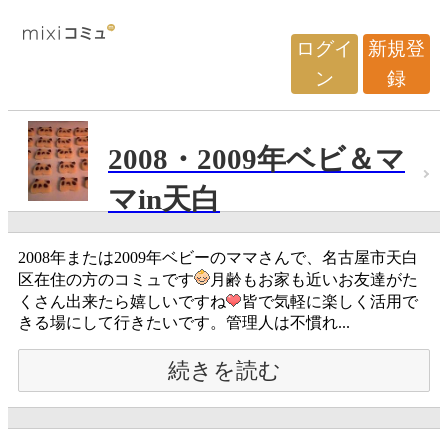
ログイ
新規登
ン
録
2008・2009年ベビ＆マ
マin天白
2008年または2009年ベビーのママさんで、名古屋市天白
区在住の方のコミュです
月齢もお家も近いお友達がた
くさん出来たら嬉しいですね
皆で気軽に楽しく活用で
きる場にして行きたいです。管理人は不慣れ...
続きを読む