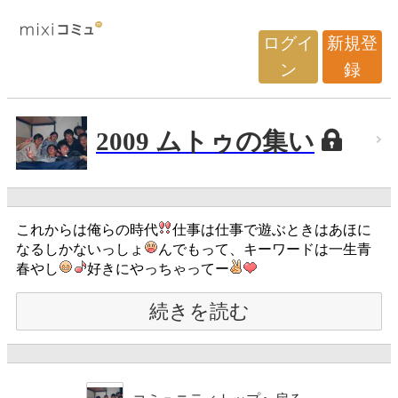
ログイ
新規登
ン
録
2009 ムトゥの集い
これからは俺らの時代
仕事は仕事で遊ぶときはあほに
なるしかないっしょ
んでもって、キーワードは一生青
春やし
好きにやっちゃってー
続きを読む