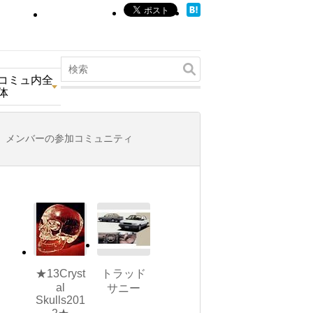
コミュ内全
体
メンバーの参加コミュニティ
★13Cryst
トラッド
al
サニー
Skulls201