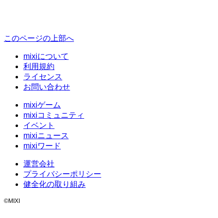
このページの上部へ
mixiについて
利用規約
ライセンス
お問い合わせ
mixiゲーム
mixiコミュニティ
イベント
mixiニュース
mixiワード
運営会社
プライバシーポリシー
健全化の取り組み
©MIXI