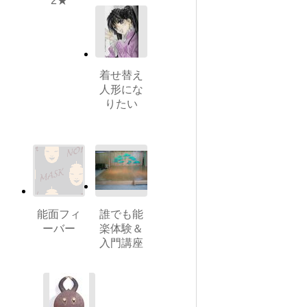
2★
着せ替え
人形にな
りたい
能面フィ
誰でも能
ーバー
楽体験＆
入門講座