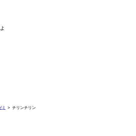
るよ
ゼミ
チリンチリン