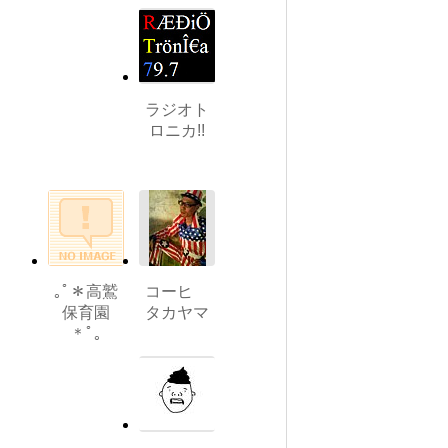
ラジオト
ロニカ!!
｡ﾟ＊高鷲
コーヒ
保育園
タカヤマ
＊ﾟ｡