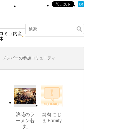
コミュ内全
体
メンバーの参加コミュニティ
浪花のラ
焼肉 こじ
ーメン若
ま Family
丸