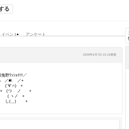
する
イベント
アンケート
2009年4月7日 22:19更新
羽曳野ﾜｯｼｮｲ!!!／
 \ ／■\ ／+
´∀`∩) +
+ (つ ノ +
 ( ヽノ +
し(＿) +