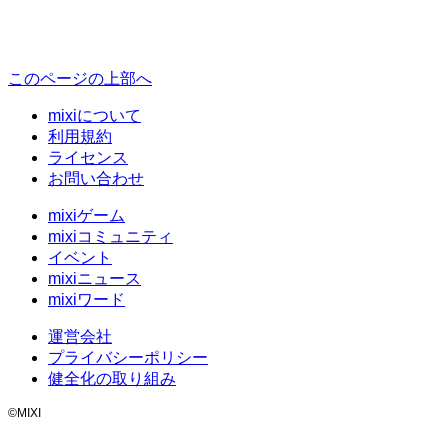
このページの上部へ
mixiについて
利用規約
ライセンス
お問い合わせ
mixiゲーム
mixiコミュニティ
イベント
mixiニュース
mixiワード
運営会社
プライバシーポリシー
健全化の取り組み
©MIXI