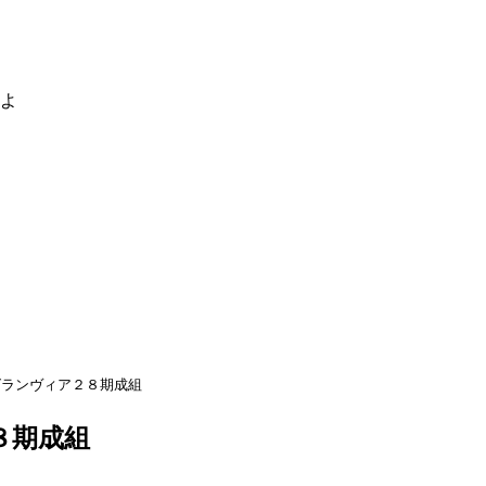
るよ
グランヴィア２８期成組
８期成組