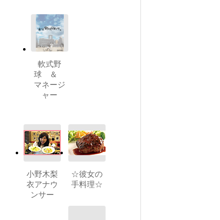
軟式野
球 ＆
マネージ
ャー
小野木梨
☆彼女の
衣アナウ
手料理☆
ンサー