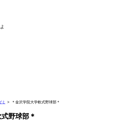
るよ
ゼミ
＊金沢学院大学軟式野球部＊
軟式野球部＊