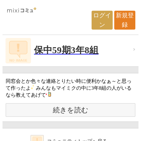
ログイ
新規登
ン
録
保中59期3年8組
同窓会とか色々な連絡とりたい時に便利かなぁ～と思っ
て作ったよ
みんなもマイミクの中に3年8組の人がいる
なら教えてあげて
続きを読む