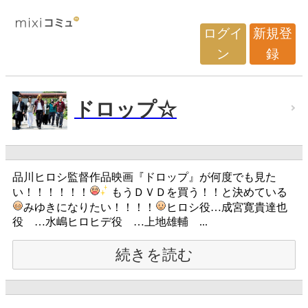
ログイ
新規登
ン
録
ドロップ☆
品川ヒロシ監督作品映画『ドロップ』が何度でも見た
い！！！！！！
もうＤＶＤを買う！！と決めている
みゆきになりたい！！！！
ヒロシ役…成宮寛貴達也
役 …水嶋ヒロヒデ役 …上地雄輔 ...
続きを読む