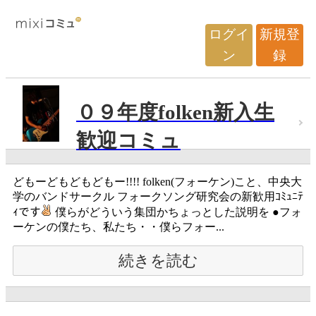
ログイ
新規登
ン
録
０９年度folken新入生
歓迎コミュ
どもーどもどもどもー!!!! folken(フォーケン)こと、中央大
学のバンドサークル フォークソング研究会の新歓用ｺﾐｭﾆﾃ
ｨです
僕らがどういう集団かちょっとした説明を ●フォ
ーケンの僕たち、私たち・・僕らフォー...
続きを読む