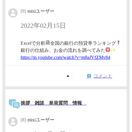
[9]
mixiユーザー
2022年02月15日
Excelで分析
全国の銀行の預貸率ランキング
銀行の仕組み、お金の流れを調べてみた
https:/
/m.yout
ube.com
/watch?
v=m8aJV
fZMv84
コメント
挨拶 雑談 単発質問 情報
[8]
mixiユーザー