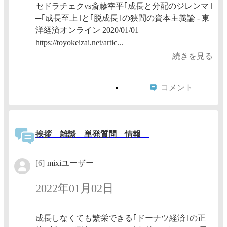
セドラチェクvs斎藤幸平｢成長と分配のジレンマ｣
─｢成長至上｣と｢脱成長｣の狭間の資本主義論 - 東
洋経済オンライン 2020/01/01
https://toyokeizai.net/artic...
続きを見る
コメント
挨拶 雑談 単発質問 情報
[6]
mixiユーザー
2022年01月02日
成長しなくても繁栄できる｢ドーナツ経済｣の正