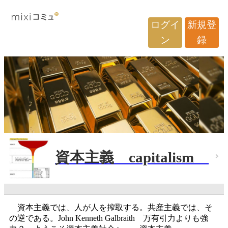
ログイ
新規登
ン
録
資本主義 capitalism
資本主義では、人が人を搾取する。共産主義では、そ
の逆である。John Kenneth Galbraith 万有引力よりも強