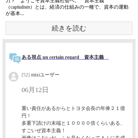
力？ ようこそ資本主義社会へ。 資本主義
（capitalism）とは、経済の仕組みの一種で、資本の運動
が基本...
続きを読む
ある視点 un certain regard 資本主義
[52]
mixiユーザー
06月12日
重い責任があるからとトヨタ会長の年俸２１億
円！
多重下請けの末端と１００００倍くらいある、
すごいぜ資本主義！
画像はこないだ、ふと見たくなってＡＩに生成