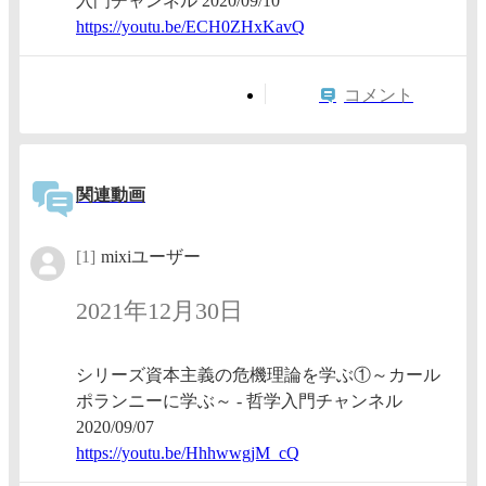
入門チャンネル 2020/09/10
https:/
/youtu.
be/ECH0
ZHxKavQ
コメント
関連動画
[1]
mixiユーザー
2021年12月30日
シリーズ資本主義の危機理論を学ぶ①～カール
ポランニーに学ぶ～ - 哲学入門チャンネル
2020/09/07
https:/
/youtu.
be/Hhhw
wgjM_cQ