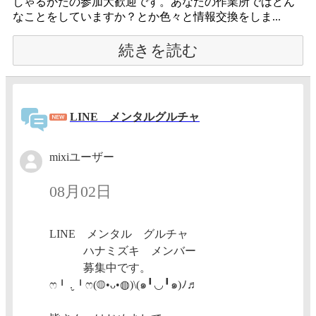
しゃるかたの参加大歓迎です。あなたの作業所ではどん
なことをしていますか？とか色々と情報交換をしま...
続きを読む
LINE メンタルグルチャ
mixiユーザー
08月02日
LINE メンタル グルチャ
ハナミズキ メンバー
募集中です。
ෆ⁠╹⁠ ⁠.̮⁠ ⁠╹⁠ෆ(⁠◍⁠•⁠ᴗ⁠•⁠◍⁠)\⁠(⁠๑⁠╹⁠◡⁠╹⁠๑⁠)⁠ﾉ⁠♬