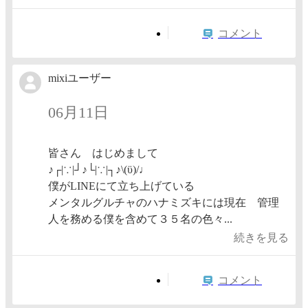
コメント
mixiユーザー
06月11日
皆さん はじめまして
♪⁠┌⁠|⁠∵⁠|⁠┘⁠♪└⁠|⁠∵⁠|⁠┐⁠♪\⁠(⁠ϋ⁠)⁠/⁠♩
僕がLINEにて立ち上げている
メンタルグルチャのハナミズキには現在 管理
人を務める僕を含めて３５名の色々...
続きを見る
コメント