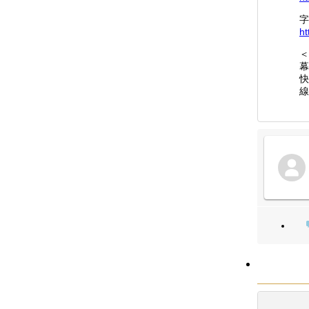
字
ht
＜
幕
快
線