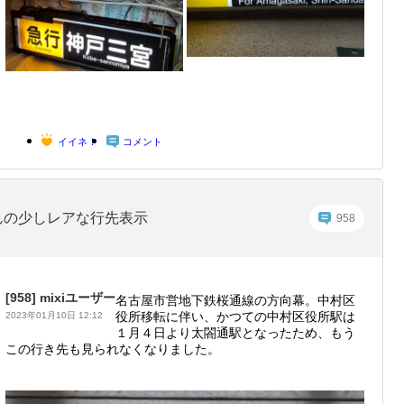
イイネ！
コメント
んの少しレアな行先表示
958
[958]
mixiユーザー
名古屋市営地下鉄桜通線の方向幕。中村区
役所移転に伴い、かつての中村区役所駅は
2023年01月10日 12:12
１月４日より太閤通駅となったため、もう
この行き先も見られなくなりました。