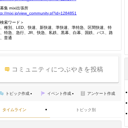
幕集 mixi出張所
tp://
mixi.jp
/view_c
ommunit
y.pl?id
=128485
1
検索ワード＞
、種別、LED、快速、新快速、準快速、準特急、区間快速、特
、特急、急行、JR、快急、私鉄、黒幕、白幕、国鉄、バス、路
、普通
コミュニティにつぶやきを投稿
トピック作成
イベント作成
アンケート作成
タイムライン
トピック別