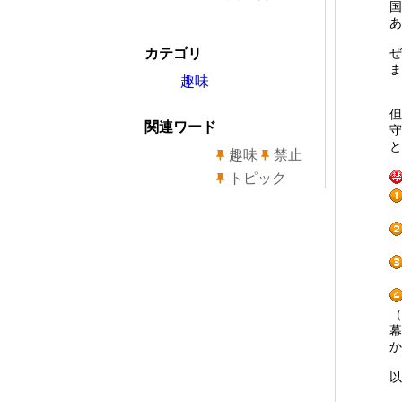
国
あ
カテゴリ
ぜ
ま
趣味
但
関連ワード
守
と
趣味
禁止
トピック
（
幕
か
以