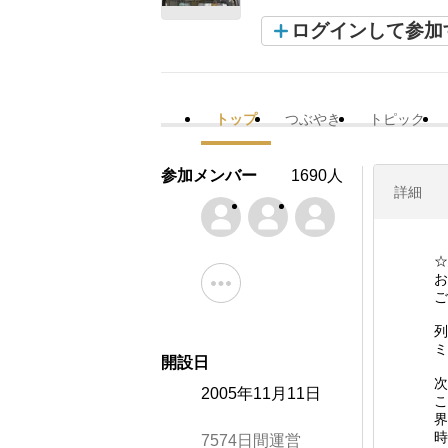
ログインして参加
トップ
つぶやき
トピック
参加メンバー
1690人
詳細
☆
お
ご
列
ミ
開設日
次
2005年11月11日
こ
界
時
7574日間運営