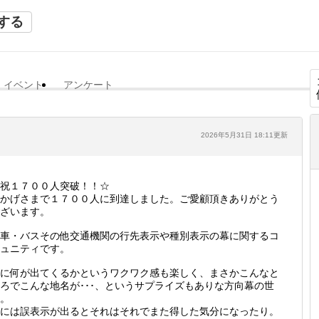
する
イベント
アンケート
2026年5月31日 18:11更新
祝１７００人突破！！☆
かげさまで１７００人に到達しました。ご愛顧頂きありがとう
ざいます。
車・バスその他交通機関の行先表示や種別表示の幕に関するコ
ュニティです。
に何が出てくるかというワクワク感も楽しく、まさかこんなと
ろでこんな地名が･･･、というサプライズもありな方向幕の世
。
には誤表示が出るとそれはそれでまた得した気分になったり。