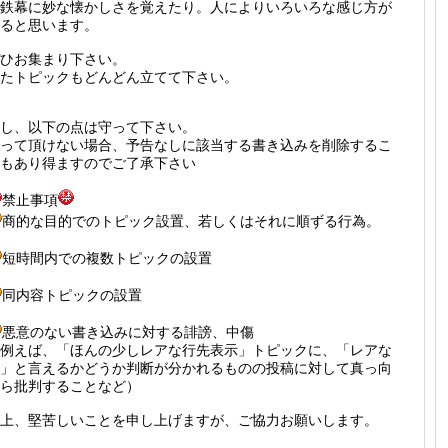
鉄幕に妙な懐かしさを覚えたり。人によりいろいろな感じ方が
ると思います。
ひお集まり下さい。
たトピックもどんどん立てて下さい。
し、以下の点は守って下さい。
って頂けない場合、予告なしに該当する書き込みを削除するこ
もあり得ますのでご了承下さい
禁止事項
商的な目的でのトピック設置、若しくはそれに順ずる行為。
短時間内での複数トピックの設置
同内容トピックの設置
悪意のない書き込みに対する誹謗、中傷
例えば、「ほんの少しレアな行先表示」トピックに、「レアな
」と言えるかどうか判断が分かれるものの投稿に対して真っ向
ら批判することなど）
上、堅苦しいことを申し上げますが、ご協力お願いします。