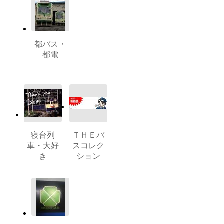
都バス・
都電
寝台列
ＴＨＥバ
車・大好
スコレク
き
ション