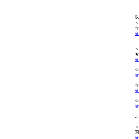
以
＜
☆
ht
＜
★
ht
☆
ht
☆
ht
☆
ht
こ
＜
国
ht