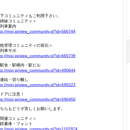
下コミュニティもご利用下さい。
姉妹コミュニティ＞
列車案内
tp://
mixi.jp
/view_c
ommunit
y.pl?id
=566744
他管理コミュニティの宣伝＞
列車サボ
tp://
mixi.jp
/view_c
ommunit
y.pl?id
=665739
駅舎・駅構内・駅ビル
tp://
mixi.jp
/view_c
ommunit
y.pl?id
=490644
連結・切り離し
tp://
mixi.jp
/view_c
ommunit
y.pl?id
=590223
ドアに注意！
tp://
mixi.jp
/view_c
ommunit
y.pl?id
=590450
ちらもどうぞ宜しくお願いします。
関連コミュニティ＞
鉄書体・フォント
tp://
mixi.jp
/view_c
ommunit
y.pl?id
=110297
4