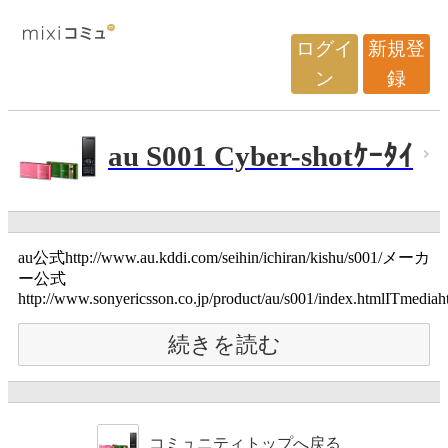
ログイ
新規登
ン
録
au S001 Cyber-shotｹｰﾀｲ
au公式http://www.au.kddi.com/seihin/ichiran/kishu/s001/メーカ
ー公式
http://www.sonyericsson.co.jp/product/au/s001/index.htmlITmedi
続きを読む
コミュニティトップへ戻る