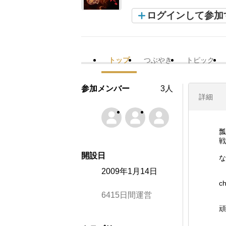
ログインして参加
トップ
つぶやき
トピック
参加メンバー
3人
詳細
瓢
戦
開設日
な
2009年1月14日
c
6415日間運営
頑