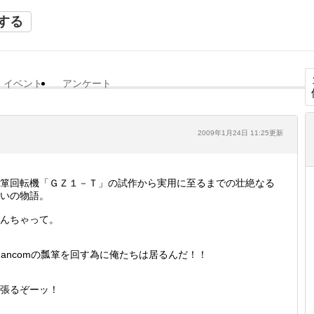
する
イベント
アンケート
2009年1月24日 11:25更新
箪回転機「ＧＺ１－Ｔ」の試作から実用に至るまでの壮絶なる
いの物語。
んちゃって。
hancomの瓢箪を回す為に俺たちは居るんだ！！
張るぞーッ！