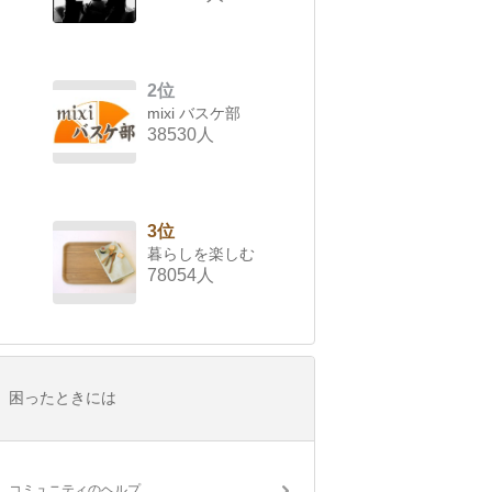
2位
mixi バスケ部
38530人
3位
暮らしを楽しむ
78054人
困ったときには
コミュニティのヘルプ