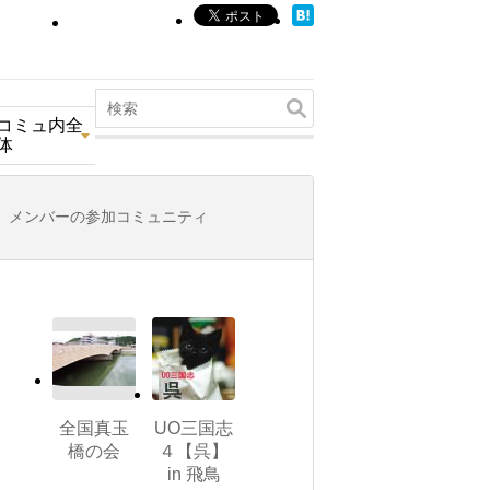
コミュ内全
体
メンバーの参加コミュニティ
全国真玉
UO三国志
橋の会
４【呉】
in 飛鳥