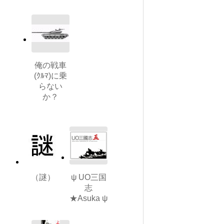
俺の戦車
(ｸﾙﾏ)に乗
らない
か？
（謎）
ψ UO三国
志
★Asuka ψ