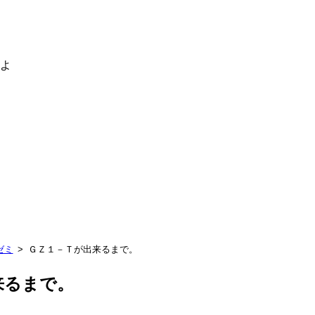
るよ
ゼミ
ＧＺ１－Ｔが出来るまで。
来るまで。