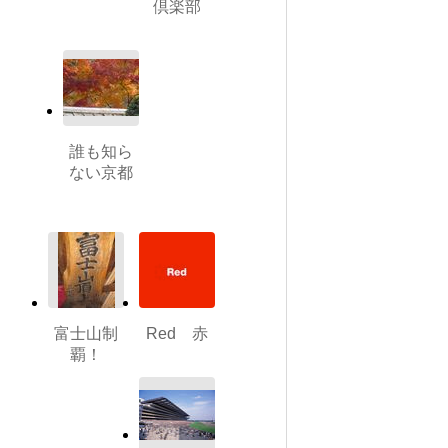
倶楽部
誰も知ら
ない京都
富士山制
Red 赤
覇！