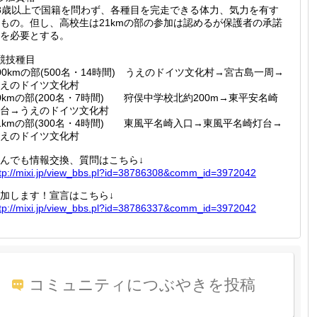
8歳以上で国籍を問わず、各種目を完走できる体力、気力を有す
もの。但し、高校生は21kmの部の参加は認めるが保護者の承諾
を必要とする。
競技種目
00kmの部(500名・14時間) うえのドイツ文化村→宮古島一周→
えのドイツ文化村
0kmの部(200名・7時間) 狩俣中学校北約200m→東平安名崎
台→うえのドイツ文化村
1kmの部(300名・4時間) 東風平名崎入口→東風平名崎灯台→
えのドイツ文化村
んでも情報交換、質問はこちら↓
tp://
mixi.jp
/view_b
bs.pl?i
d=38786
308&com
m_id=39
72042
加します！宣言はこちら↓
tp://
mixi.jp
/view_b
bs.pl?i
d=38786
337&com
m_id=39
72042
コミュニティにつぶやきを投稿