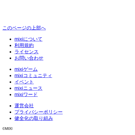
このページの上部へ
mixiについて
利用規約
ライセンス
お問い合わせ
mixiゲーム
mixiコミュニティ
イベント
mixiニュース
mixiワード
運営会社
プライバシーポリシー
健全化の取り組み
©MIXI