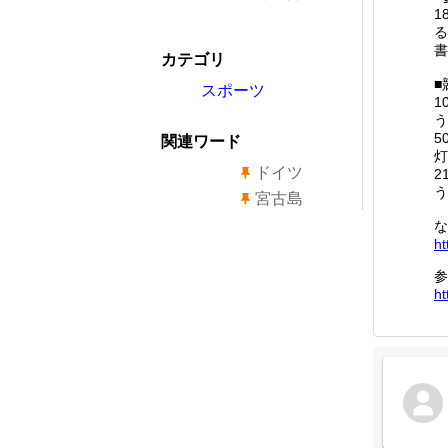
1
る
書
カテゴリ
■
スポーツ
1
う
5
関連ワード
灯
ドイツ
2
う
宮古島
な
ht
参
ht