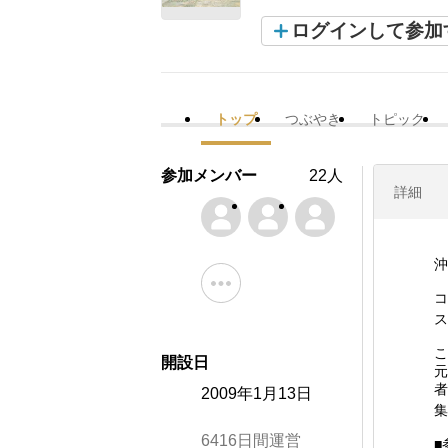
ログインして参加
トップ
つぶやき
トピック
参加メンバー
22人
詳細
沖
コ
ス
こ
開設日
元
者
2009年1月13日
集
6416日間運営
■