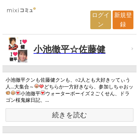
ログイ
新規登
ン
録
小池徹平☆佐藤健
小池徹平クンも佐藤健クンも、○2人とも大好きッてぃう
人...大集合～
どちらか一方好きなら、参加しちゃおッ
小池徹平
ウォーターボーイズ２ごくせん、ドラ
ゴン桜鬼嫁日記、...
続きを読む