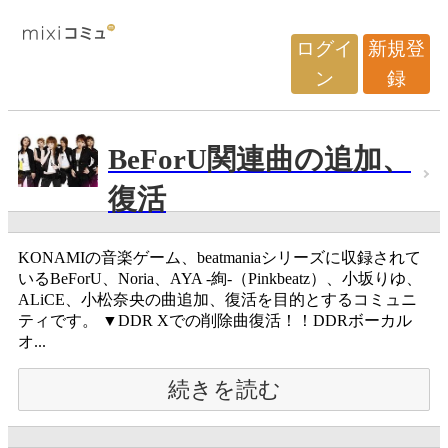
ログイ
新規登
ン
録
BeForU関連曲の追加、
復活
KONAMIの音楽ゲーム、beatmaniaシリーズに収録されて
いるBeForU、Noria、AYA -絢-（Pinkbeatz）、小坂りゆ、
ALiCE、小松奈央の曲追加、復活を目的とするコミュニ
ティです。 ▼DDR Xでの削除曲復活！！DDRボーカル
オ...
続きを読む