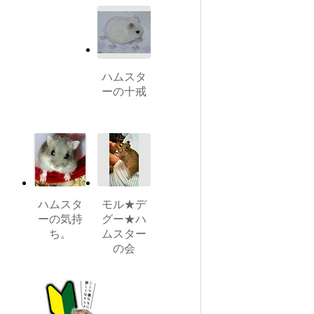
ハムスタ
ーの十戒
ハムスタ
モル★デ
ーの気持
グー★ハ
ち。
ムスター
の会