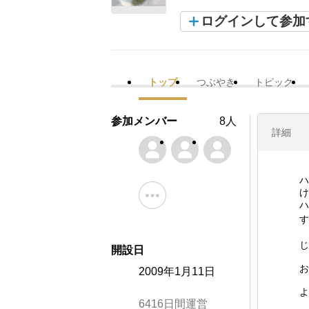
ログインして参加
トップ
つぶやき
トピック
参加メンバー
8人
詳細
ハ
け
ハ
す
じ
開設日
お
2009年1月11日
よ
6416日間運営