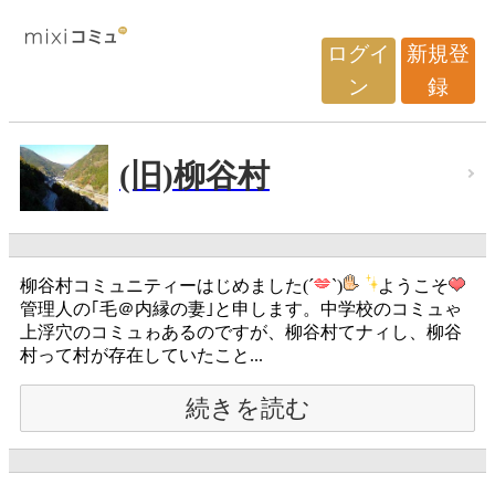
ログイ
新規登
ン
録
(旧)柳谷村
柳谷村コミュニティーはじめました(´
`)
ようこそ
管理人の｢毛＠内縁の妻｣と申します。中学校のコミュゃ
上浮穴のコミュゎあるのですが、柳谷村てナィし、柳谷
村って村が存在していたこと...
続きを読む