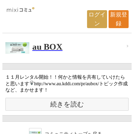
ログイ
新規登
ン
録
au BOX
１１月レンタル開始！！何かと情報を共有していけたら
と思います
http://www.au.kddi.com/pr/aubox/トピック作成
など、まかせます！
続きを読む
コミュニティトップへ戻る