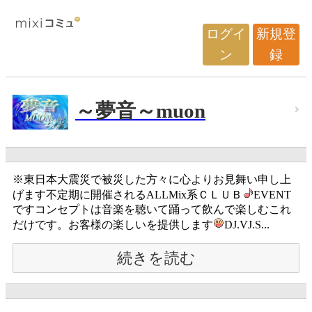
ログイ
新規登
ン
録
～夢音～muon
※東日本大震災で被災した方々に心よりお見舞い申し上
げます不定期に開催されるALLMix系ＣＬＵＢ
EVENT
ですコンセプトは音楽を聴いて踊って飲んで楽しむこれ
だけです。お客様の楽しいを提供します
DJ.VJ.S...
続きを読む