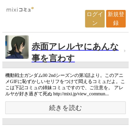
ログイ
新規登
ン
録
赤面アレルヤにあんな
事を言わす
機動戦士ガンダム00 2ndシーズンの第3話より。このアニ
メGIFに恥ずかしいセリフをつけて悶えるコミュだよ。こ
こは下記コミュの姉妹コミュですので、ご注意を。 アレ
ルヤが好き過ぎて死ぬ http://mixi.jp/view_commun...
続きを読む