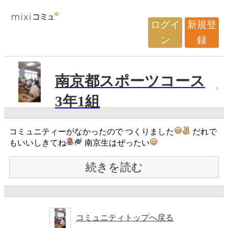
ログイ
新規登
ン
録
南京都スポーツコース
3年1組
コミュニティーがなかったので つくりました
だれで
もいいしきてね
南京生はぜったい
続きを読む
コミュニティトップへ戻る