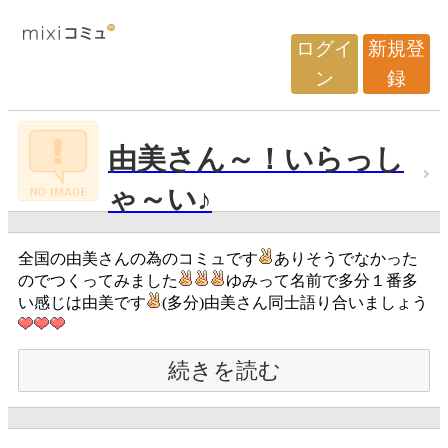
ログイ
新規登
ン
録
由美さん～！いらっし
ゃ～い♪
全国の由美さんの為のコミュです
ありそうでなかった
のでつくってみました
ゆみって名前で多分１番多
い感じは由美です
(多分)由美さん同士語り合いましょう
続きを読む