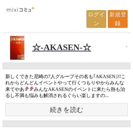
ログイ
新規登
ン
録
☆-AKASEN-☆
新しくできた尼崎の7人グループその名も｢AKASEN｣!!こ
れからどんどんイベントやって行くつもりやからみんな
来てやあ
みんなAKASENのイベントに来たら熱も治
るし不満も悩みも解消されるぐらい楽しますの...
続きを読む