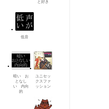
と好き
低音
暗い お
ユニセッ
となし
クスファ
い 内向
ッション
的