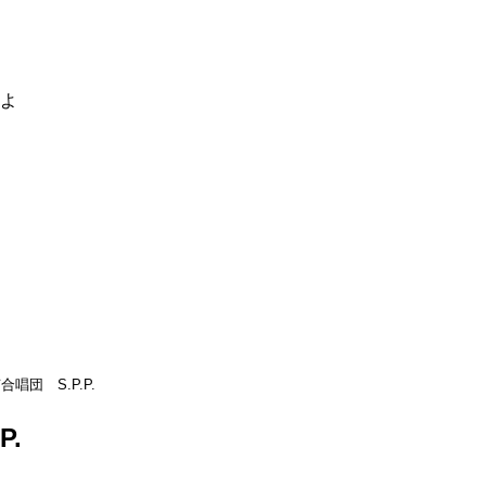
るよ
合唱団 S.P.P.
P.