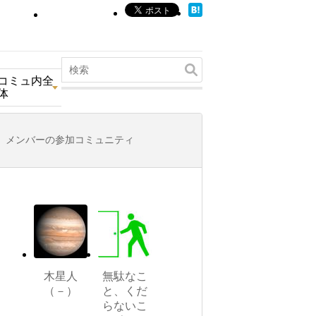
コミュ内全
体
メンバーの参加コミュニティ
木星人
無駄なこ
（－）
と、くだ
らないこ