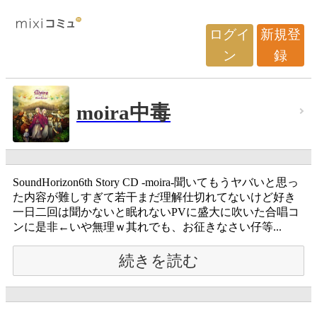
ログイ
新規登
ン
録
moira中毒
SoundHorizon6th Story CD -moira-聞いてもうヤバいと思っ
た内容が難しすぎて若干まだ理解仕切れてないけど好き
一日二回は聞かないと眠れないPVに盛大に吹いた合唱コ
ンに是非←いや無理ｗ其れでも、お征きなさい仔等...
続きを読む