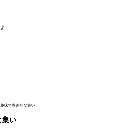
るよ
無趣味で多趣味な集い
な集い