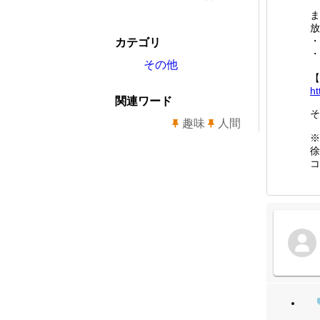
ま
放
・
カテゴリ
・
その他
【
ht
関連ワード
そ
趣味
人間
※
徐
コ