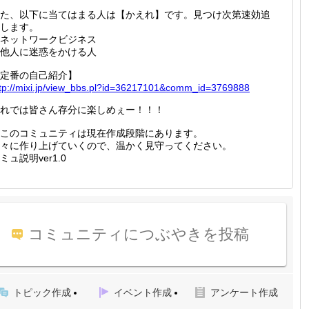
た、以下に当てはまる人は【かえれ】です。見つけ次第速効追
します。
ネットワークビジネス
他人に迷惑をかける人
定番の自己紹介】
tp://
mixi.jp
/view_b
bs.pl?i
d=36217
101&com
m_id=37
69888
れでは皆さん存分に楽しめぇー！！！
このコミュニティは現在作成段階にあります。
々に作り上げていくので、温かく見守ってください。
ミュ説明ver1.0
コミュニティにつぶやきを投稿
トピック作成
イベント作成
アンケート作成