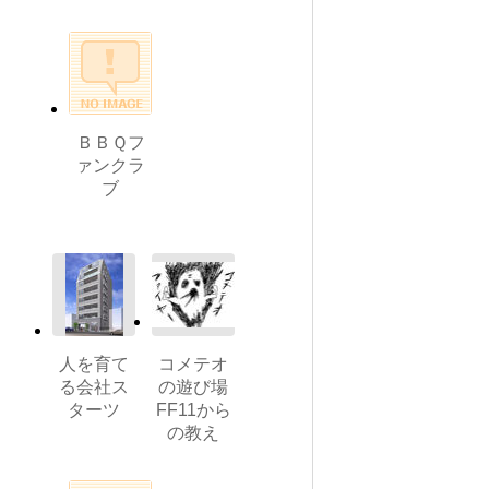
ＢＢＱフ
ァンクラ
ブ
人を育て
コメテオ
る会社ス
の遊び場
ターツ
FF11から
の教え