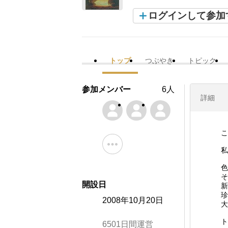
ログインして参加
トップ
つぶやき
トピック
参加メンバー
6人
詳細
こ
私
色
そ
開設日
新
珍
2008年10月20日
大
ト
6501日間運営