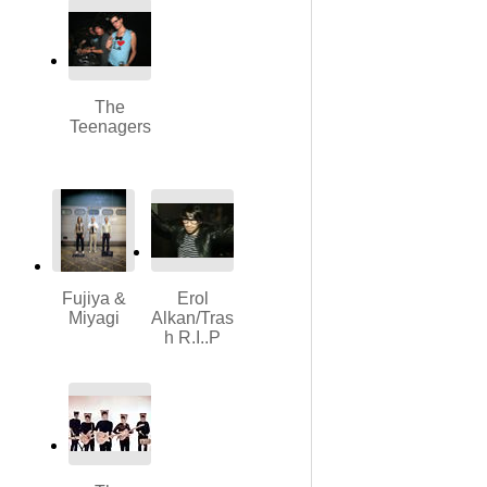
The
Teenagers
Fujiya &
Erol
Miyagi
Alkan/Tras
h R.I..P