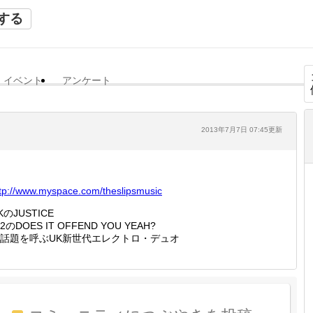
する
イベント
アンケート
2013年7月7日 07:45更新
tp://
www.mys
pace.co
m/thesl
ipsmusi
c
KのJUSTICE
2のDOES IT OFFEND YOU YEAH?
話題を呼ぶUK新世代エレクトロ・デュオ