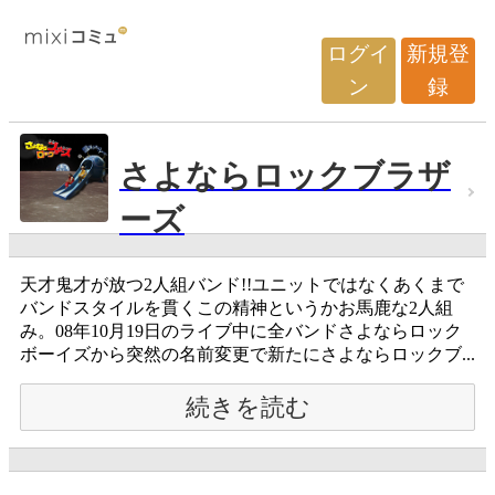
ログイ
新規登
ン
録
さよならロックブラザ
ーズ
天才鬼才が放つ2人組バンド!!ユニットではなくあくまで
バンドスタイルを貫くこの精神というかお馬鹿な2人組
み。08年10月19日のライブ中に全バンドさよならロック
ボーイズから突然の名前変更で新たにさよならロックブ...
続きを読む