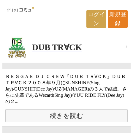
ログイ
新規登
ン
録
DUB TR∀CK
ＲＥＧＧＡＥ ＤＪ ＣＲＥＷ『ＤＵＢ ＴＲ∀ＣＫ』ＤＵＢ
ＴＲ∀ＣＫ２００８年９月にSUNSHINE(Sing
Jay)/GUNSHIT(Dee Jay)/UZ(MANAGER)の３人で結成。さ
らに先輩であるWezard(Sing Jay)/YUU RIDE FLY(Dee Jay)
の２...
続きを読む