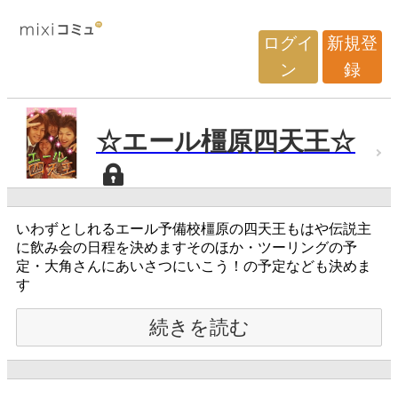
ログイ
新規登
ン
録
☆エール橿原四天王☆
いわずとしれるエール予備校橿原の四天王もはや伝説主
に飲み会の日程を決めますそのほか・ツーリングの予
定・大角さんにあいさつにいこう！の予定なども決めま
す
続きを読む