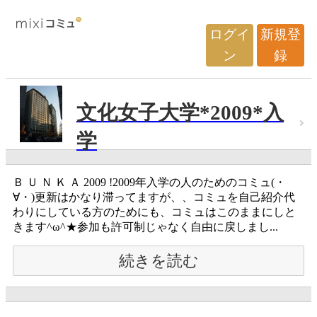
ログイ
新規登
ン
録
文化女子大学*2009*入
学
Ｂ Ｕ Ｎ Ｋ Ａ 2009 !2009年入学の人のためのコミュ(・
∀・)更新はかなり滞ってますが、、コミュを自己紹介代
わりにしている方のためにも、コミュはこのままにしと
きます^ω^★参加も許可制じゃなく自由に戻しまし...
続きを読む