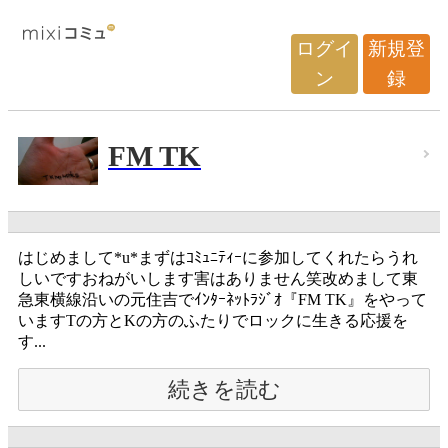
ログイ
新規登
ン
録
FM TK
はじめまして*u*まずはｺﾐｭﾆﾃｨｰに参加してくれたらうれ
しいですおねがいします害はありません笑改めまして東
急東横線沿いの元住吉でｲﾝﾀｰﾈｯﾄﾗｼﾞｵ『FM TK』をやって
いますTの方とKの方のふたりでロックに生きる応援を
す...
続きを読む