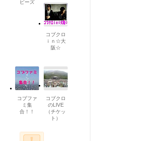
ビーズ
コブクロ
ｉｎ☆大
阪☆
コブファ
コブクロ
ミ集
のLIVE
合！！
（チケッ
ト）