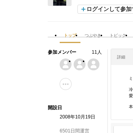
ログインして参加
トップ
つぶやき
トピック
参加メンバー
11人
詳細
ミ
冷
愛
本
開設日
2008年10月19日
6501日間運営