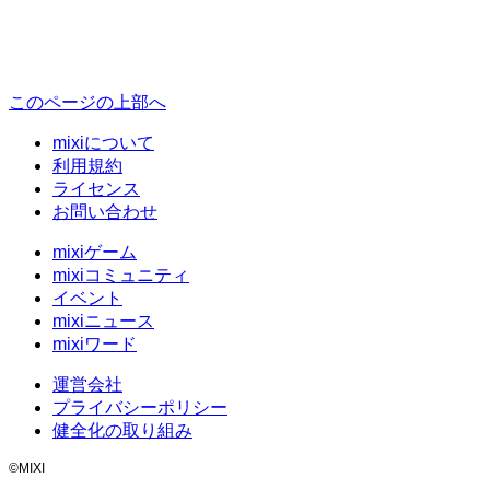
このページの上部へ
mixiについて
利用規約
ライセンス
お問い合わせ
mixiゲーム
mixiコミュニティ
イベント
mixiニュース
mixiワード
運営会社
プライバシーポリシー
健全化の取り組み
©MIXI