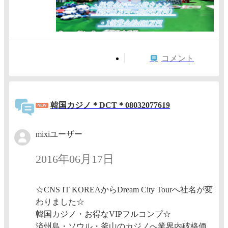
コメント
韓国カジノ＊DCT＊08032077619
mixiユーザー
2016年06月17日
☆CNS IT KOREAからDream City Tourへ社名が変
わりました☆
韓国カジノ・お得なVIPフルコンプ☆
済州島・ソウル・釜山のカジノへ業界内破格価