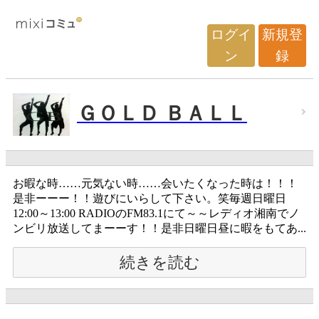
ログイ
新規登
ン
録
ＧＯＬＤ ＢＡＬＬ
お暇な時……元気ない時……会いたくなった時は！！！
是非ーーー！！遊びにいらして下さい。笑毎週日曜日
12:00～13:00 RADIOのFM83.1にて～～レディオ湘南でノ
ンビリ放送してまーーす！！是非日曜日昼に暇をもてあ...
続きを読む