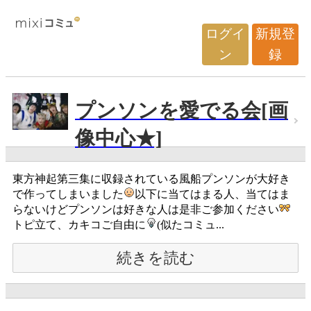
ログイ
新規登
ン
録
プンソンを愛でる会[画
像中心★]
東方神起第三集に収録されている風船プンソンが大好き
で作ってしまいました
以下に当てはまる人、当てはま
らないけどプンソンは好きな人は是非ご参加ください
トピ立て、カキコご自由に
(似たコミュ...
続きを読む