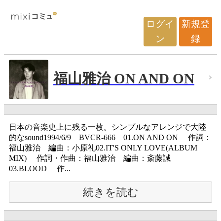
ログイ
新規登
ン
録
福山雅治 ON AND ON
日本の音楽史上に残る一枚。シンプルなアレンジで大陸
的なsound1994/6/9 BVCR-666 01.ON AND ON 作詞：
福山雅治 編曲：小原礼02.IT'S ONLY LOVE(ALBUM
MIX) 作詞・作曲：福山雅治 編曲：斎藤誠
03.BLOOD 作...
続きを読む