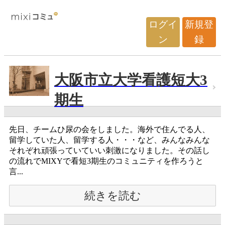
ログイ
新規登
ン
録
大阪市立大学看護短大3
期生
先日、チームひ尿の会をしました。海外で住んでる人、
留学していた人、留学する人・・・など、みんなみんな
それぞれ頑張っていていい刺激になりました。その話し
の流れでMIXYで看短3期生のコミュニティを作ろうと
言...
続きを読む