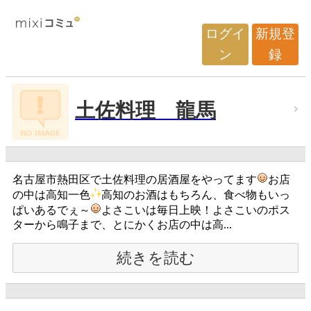
ログイ
新規登
ン
録
土佐料理 龍馬
名古屋市熱田区で土佐料理の居酒屋をやってます
お店
の中は高知一色
高知のお酒はもちろん、食べ物もいっ
ぱいあるでぇ～
よさこいは毎日上映！よさこいのポス
ターから鳴子まで、とにかくお店の中は高...
続きを読む