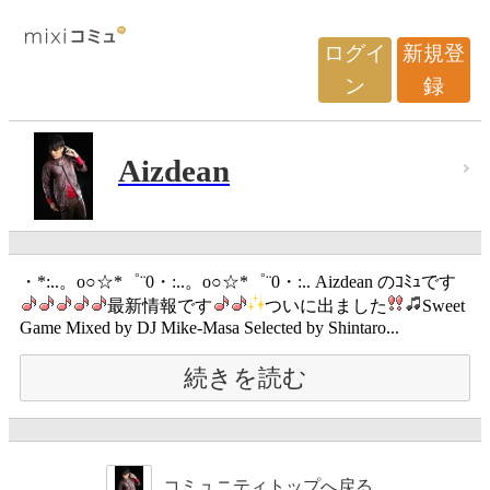
ログイ
新規登
ン
録
Aizdean
・*:..。o○☆*゜¨0・:..。o○☆*゜¨0・:.. Aizdean のｺﾐｭです
最新情報です
ついに出ました
Sweet
Game Mixed by DJ Mike-Masa Selected by Shintaro...
続きを読む
コミュニティトップへ戻る