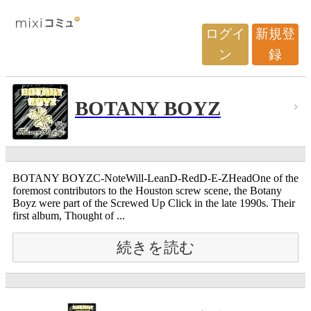
ログイ
新規登
ン
録
BOTANY BOYZ
BOTANY BOYZC-NoteWill-LeanD-RedD-E-ZHeadOne of the
foremost contributors to the Houston screw scene, the Botany
Boyz were part of the Screwed Up Click in the late 1990s. Their
first album, Thought of ...
続きを読む