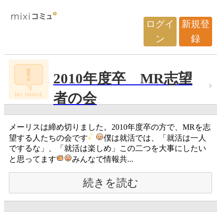
ログイ
新規登
ン
録
2010年度卒 MR志望
者の会
メーリスは締め切りました。2010年度卒の方で、MRを志
望する人たちの会です
僕は就活では、「就活は一人
でするな」、「就活は楽しめ」この二つを大事にしたい
と思ってます
みんなで情報共...
続きを読む