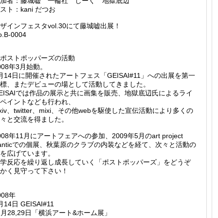
加者：藤城嘘 一輪社 しーく 地獄底辺
スト：kani だつお
ザインフェスタvol.30にて藤城嘘出展！
o.B-0004
ポストポッパーズの活動
008年3月始動。
月14日に開催されたアートフェス「GEISAI#11」への出展を第一
標、またデビューの場として活動してきました。
EISAIでは作品の展示と共に画集を販売、地獄底辺氏によるライ
ペイントなども行われ、
ixiv、twitter、mixi、その他webを駆使した宣伝活動により多くの
々と交流を得ました。
008年11月にアートフェアへの参加、2009年5月のart project
ranticでの個展、秋葉原のクラブの内装などを経て、次々と活動の
を広げています。
学反応を繰り返し成長していく「ポストポッパーズ」をどうぞ
かく見守って下さい！
008年
月14日 GEISAI#11
1月28,29日「横浜アート&ホーム展」