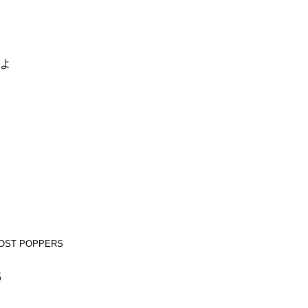
るよ
OST POPPERS
S