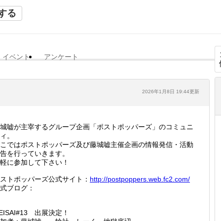
する
イベント
アンケート
2026年1月8日 19:44更新
城嘘が主宰するグループ企画「ポストポッパーズ」のコミュニ
ィ。
こではポストポッパーズ及び藤城嘘主催企画の情報発信・活動
告を行っていきます。
軽に参加して下さい！
ストポッパーズ公式サイト：
http://
postpop
pers.we
b.fc2.c
om/
式ブログ：
EISAI#13 出展決定！