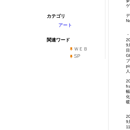
参
ゲ
デ
カテゴリ
N
アート
・
関連ワード
2
9
ＷＥＢ
目
G
SP
ブ
p
人
2
f
幅
化
暖
2
9
1