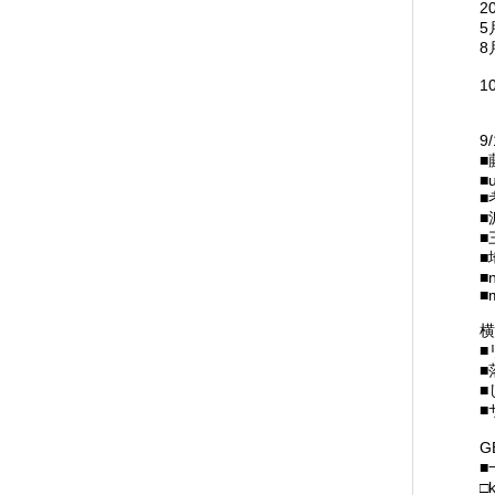
2
5
8
1
9
■
■
■
横
■
■
G
■
□