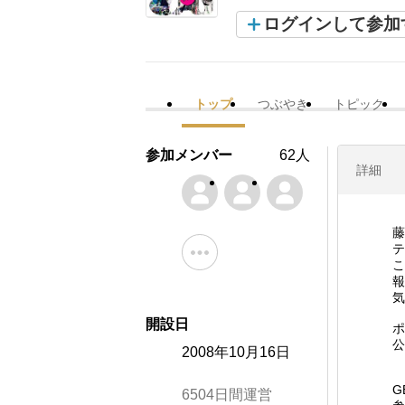
ログインして参加
トップ
つぶやき
トピック
参加メンバー
62人
詳細
藤
テ
こ
報
気
開設日
ポ
公
2008年10月16日
G
6504日間運営