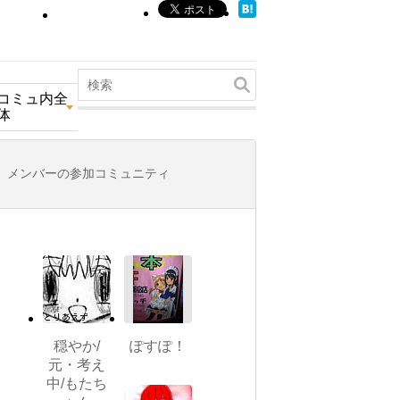
コミュ内全
体
メンバーの参加コミュニティ
穏やか/
ぽすぽ！
元・考え
中/もたち