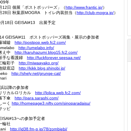
009年
月12日 個展「ポストポッパーズ」（
http://
www.fra
ntic.jp
/
）
月28日 秋葉原MOGRA トイレ内装担当（
http://
club-mo
gra.jp/
）
0月18日 GEISAI#13 出展予定
/14 GEISAI#11 ポストポッパーズ画集・展示の参加者
■藤城嘘
http://
postpop
.web.fc
2.com/
umelabo
http://
umelabo
.info/
■考え中
http://
karuhaz
umi.blo
g15.fc2
.com/
■派手な看護婦
http://
fuckfor
ever.se
esaa.ne
t/
■三輪彩子
http://
miwaaya
ko.org/
■地獄底辺
http://
kikk.bl
og.shin
obi.jp/
neko
http://
shely.n
et/grun
ge-cat/
mari
浜以降の参加者
■リリカルロリカル
http://
lolica.
web.fc2
.com/
■落下傘
http://
para.sa
rashi.c
om/
しーく
http://
homepag
e3.nift
y.com/s
inopara
daisu/
サッピ
EISAI#13への参加予定者
一輪社
kani
http://
id38.fm
-p.jp/7
8/zombi
ebi/