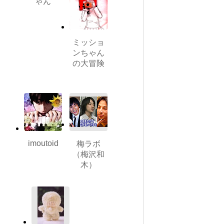
ゃん
ミッショ
ンちゃん
の大冒険
imoutoid
梅ラボ
（梅沢和
木）