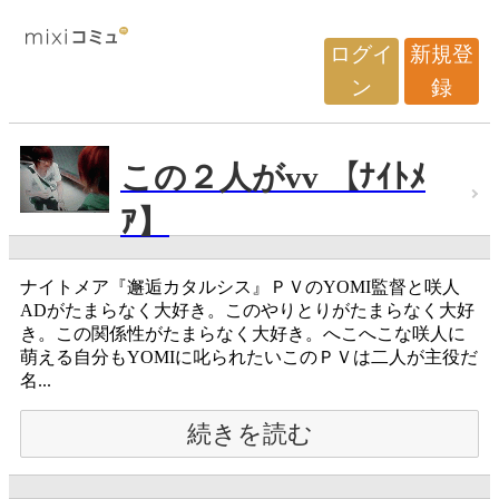
ログイ
新規登
ン
録
この２人がvv 【ﾅｲﾄﾒ
ｱ】
ナイトメア『邂逅カタルシス』ＰＶのYOMI監督と咲人
ADがたまらなく大好き。このやりとりがたまらなく大好
き。この関係性がたまらなく大好き。へこへこな咲人に
萌える自分もYOMIに叱られたいこのＰＶは二人が主役だ
名...
続きを読む