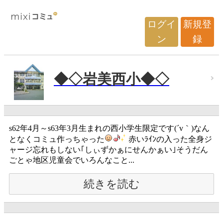
ログイ
新規登
ン
録
◆◇岩美西小◆◇
s62年4月～s63年3月生まれの西小学生限定です(´v｀)なん
となくコミュ作っちゃった
赤いﾗｲﾝの入った全身ジ
ャージ忘れもしない｢しぃずかぁにせんかぁい｣そうだん
ごとゃ地区児童会でいろんなこと...
続きを読む