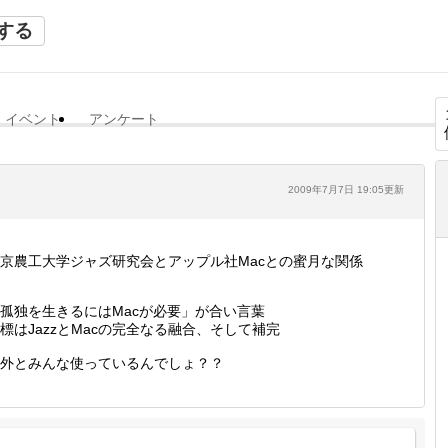
する
イベント
アンケート
2009年7月7日 19:05更新
京農工大学ジャズ研究会とアップル社Macとの蜜月な関係
孤独を生きるにはMacが必要」が合い言葉
標はJazzとMacの完全なる融合、そして補完
外とみんな使っているんでしょ？？