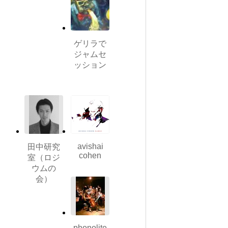
ゲリラで
ジャムセ
ッション
avishai
田中研究
cohen
室（ロジ
ウムの
会）
phonolite