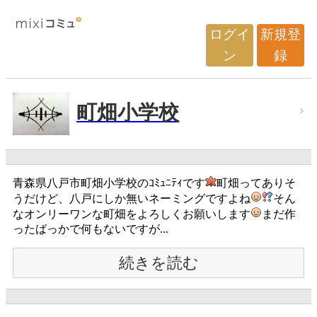
ログイ
新規登
ン
録
町畑小学校
青森県八戸市町畑小学校のｺﾐｭﾆﾃｨです
町畑ってありそ
うだけど、八戸にしか無いネーミングですよね
そん
なオンリーワンな町畑をよろしくお願いします
まだ作
ったばっかで何もないですが...
続きを読む