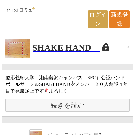
ログイ
新規登
ン
録
SHAKE HAND
慶応義塾大学 湘南藤沢キャンパス（SFC）公認ハンド
ボールサークルSHAKEHAND
メンバー２０人創設４年
目で発展途上です
よろしく
続きを読む